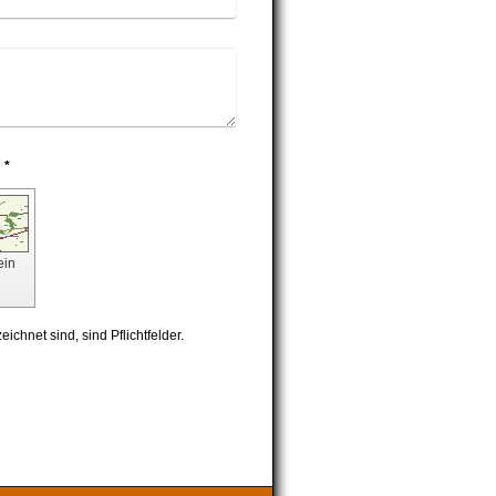
Captcha (Spam-Schutz-Code): *
ein
ichnet sind, sind Pflichtfelder.