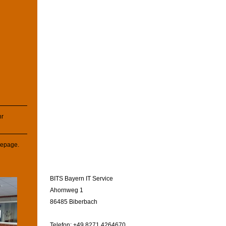
hr
mepage.
BITS Bayern IT Service
Ahornweg 1
86485 Biberbach
Telefon: +49 8271 4264670